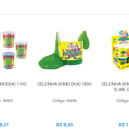
AMOEBA) 110G
GELEINHA (KIMELEKA) 180G
GELEINHA (KI
SLIME 
: 50923
Código: 66606
Código
8,21
R$ 8,43
R$ 1