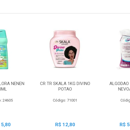
LORA NENEN
CR TR SKALA 1KG DIVINO
ALGODAO 
0ML
POTAO
NEVO
: 24605
Código: 71001
Códig
15,80
R$ 12,80
R$ 5