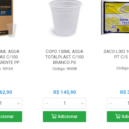
0ML AGUA
COPO 150ML AGUA
SACO LIXO 1
AS C/100
TOTALPLAST C/100
PT C/5
RENTE PP
BRANCO PS
Código
: 59134
Código: 95458
62,90
R$ 145,90
R$ 
cionar
Adicionar
Adi