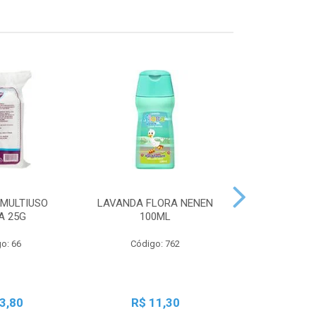
MULTIUSO
LAVANDA FLORA NENEN
SBT LIQ GRA
A 25G
100ML
250
o: 66
Código: 762
Código:
3,80
R$ 11,30
R$ 2