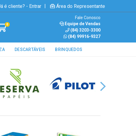
|
á é cliente? - Entrar
Área do Representante
Fale Conosco
Equipe de Vendas
0
(84) 3203-3300
(84) 99916-9327
ZA
DESCARTÁVEIS
BRINQUEDOS