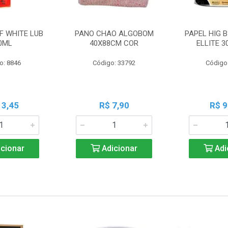
F WHITE LUB
PANO CHAO ALGOBOM
PAPEL HIG B
0ML
40X88CM COR
ELLITE 
o: 8846
Código: 33792
Código
13,45
R$ 7,90
R$ 9
cionar
Adicionar
Adi