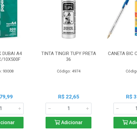
K DUBAI A4
TINTA TINGIR TUPY PRETA
CANETA BIC 
C/10X500F
36
: 93008
Código: 4974
Códig
79,99
R$ 22,65
R$ 3
cionar
Adicionar
Adi