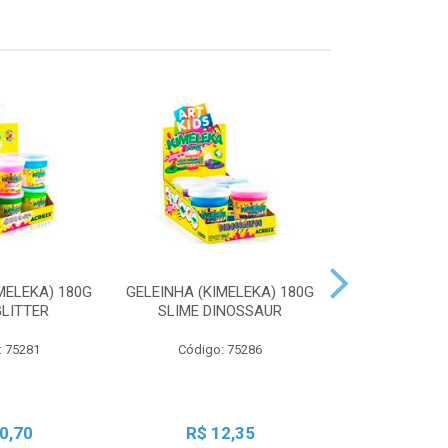
MELEKA) 180G
GELEINHA (KIMELEKA) 180G
GELEINHA (KI
GLITTER
SLIME DINOSSAUR
SLIME AN
: 75281
Código: 75286
Código:
0,70
R$ 12,35
R$ 1