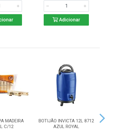
cionar
Adicionar
Adic
PA MADEIRA
BOTIJÃO INVICTA 12L 8712
ACENDEDOR
L C/12
AZUL ROYAL
HANDY 