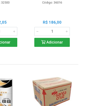
: 32500
Código: 36016
Código:
2,05
R$ 186,00
R$ 1
cionar
Adicionar
Adic