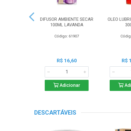
 PERF COALA
DIFUSOR AMBIENTE SECAR
OLEO LUBRI
ML LAVANDA
100ML LAVANDA
30
o: 83539
Código: 61907
Códig
18,45
R$ 16,60
R$ 
icionar
Adicionar
Adi
DESCARTÁVEIS