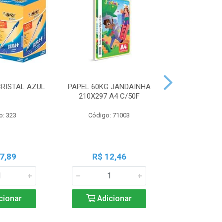
CRISTAL AZUL
PAPEL 60KG JANDAINHA
MASSA MOD
210X297 A4 C/50F
ACRILEX 
o: 323
Código: 71003
Código:
7,89
R$ 12,46
R$ 6
cionar
Adicionar
Adic