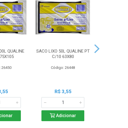
00L QUALINE
SACO LIXO 50L QUALINE PT
SACO LIXO 30
 75X105
C/10 63X80
C/10 
: 26450
Código: 26448
Código:
3,55
R$ 3,55
R$ 3
cionar
Adicionar
Adic