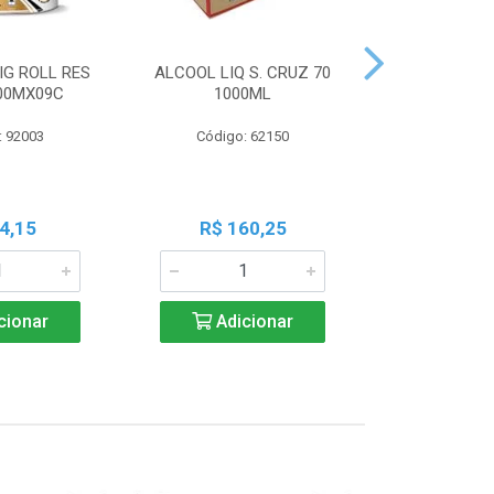
IG ROLL RES
ALCOOL LIQ S. CRUZ 70
PILHA PAN A
300MX09C
1000ML
PALIT C
: 92003
Código: 62150
Código:
4,15
R$ 160,25
R$ 7
cionar
Adicionar
Adic