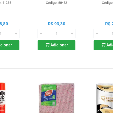
: 41235
Código: 88482
Código
8,80
R$ 93,30
R$ 
cionar
Adicionar
Adi