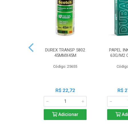
DUREX TRANSP 5802
PAPEL IN
45MMX45M
63G/M2 
Código: 25655
Código
R$ 22,72
R$ 2
Adicionar
Adi