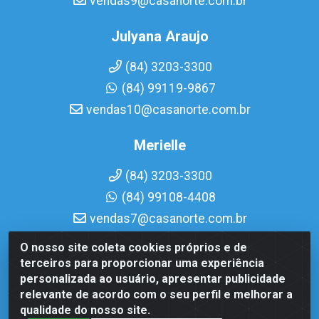
vendas9@casanorte.com.br
Julyana Araujo
(84) 3203-3300
(84) 99119-9867
vendas10@casanorte.com.br
Merielle
(84) 3203-3300
(84) 99108-4408
vendas7@casanorte.com.br
O nosso site coleta cookies próprios e de
Casa Norte LTDA - Av. Interventor Mário Câmara, 1815 -
terceiros para proporcionar uma experiência
Dix-Sept Rosado, Natal/RN - CEP 59054-600 - CNPJ
personalizada ao usuário, apresentar publicidade
08.713.513/0001-51
relevante de acordo com o seu perfil e melhorar a
qualidade do nosso site.