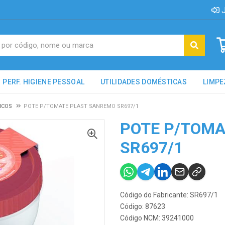
J
PERF. HIGIENE PESSOAL
UTILIDADES DOMÉSTICAS
LIMPE
ICOS
POTE P/TOMATE PLAST SANREMO SR697/1
POTE P/TOMA
SR697/1
Código do Fabricante: SR697/1
Código: 87623
Código NCM: 39241000