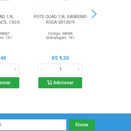
AD 1,9L
POTE QUAD 1,9L SANREMO
BOWL 500ML C
CIL 130/6
ROSA SR130/9
 38067
Código: 68596
Código: 100
m: 1X1
Embalagem: 1X1
Embalagem:
,40
R$ 9,20
R$ 5,1
ionar
Adicionar
Adicio