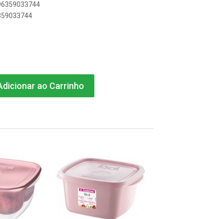
896359033744
6359033744
dicionar ao Carrinho