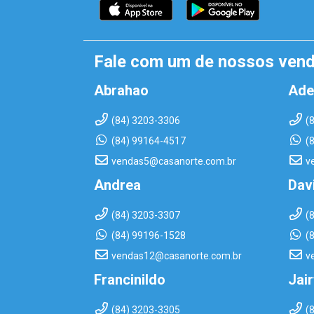
Fale com um de nossos ven
Abrahao
Ade
(84) 3203-3306
(
(84) 99164-4517
(
vendas5@casanorte.com.br
v
Andrea
Dav
(84) 3203-3307
(
(84) 99196-1528
(
vendas12@casanorte.com.br
v
Francinildo
Jai
(84) 3203-3305
(