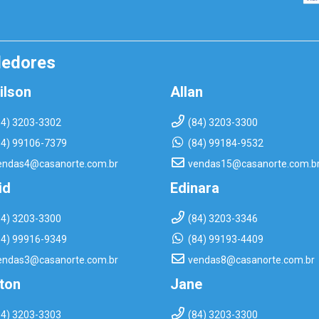
dedores
ilson
Allan
84) 3203-3302
(84) 3203-3300
84) 99106-7379
(84) 99184-9532
endas4@casanorte.com.br
vendas15@casanorte.com.b
id
Edinara
84) 3203-3300
(84) 3203-3346
84) 99916-9349
(84) 99193-4409
endas3@casanorte.com.br
vendas8@casanorte.com.br
rton
Jane
84) 3203-3303
(84) 3203-3300