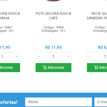
CORA ROSCA
POTE DECORA ROSCA
RECIP QU
RINHA
CAFE
SANREMO FA
o: 74461
Código: 74466
Código:
agem: 1X1
Embalagem: 1X1
Embalage
 11,95
R$ 11,95
R$ 8
icionar
Adicionar
Adic
ofertas!