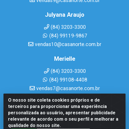
vendas9@casanorte.com.br
Julyana Araujo
(84) 3203-3300
(84) 99119-9867
vendas10@casanorte.com.br
Merielle
(84) 3203-3300
(84) 99108-4408
vendas7@casanorte.com.br
O nosso site coleta cookies próprios e de
Casa Norte LTDA - Av. Interventor Mário Câmara, 1815 -
terceiros para proporcionar uma experiência
Dix-Sept Rosado, Natal/RN - CEP 59054-600 - CNPJ
personalizada ao usuário, apresentar publicidade
08.713.513/0001-51
relevante de acordo com o seu perfil e melhorar a
qualidade do nosso site.