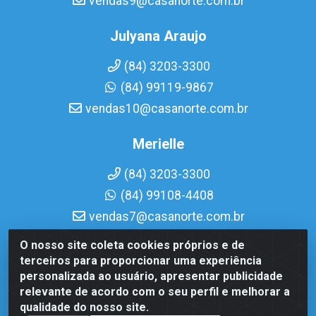
vendas9@casanorte.com.br
Julyana Araujo
(84) 3203-3300
(84) 99119-9867
vendas10@casanorte.com.br
Merielle
(84) 3203-3300
(84) 99108-4408
vendas7@casanorte.com.br
O nosso site coleta cookies próprios e de
Casa Norte LTDA - Av. Interventor Mário Câmara, 1815 -
terceiros para proporcionar uma experiência
Dix-Sept Rosado, Natal/RN - CEP 59054-600 - CNPJ
personalizada ao usuário, apresentar publicidade
08.713.513/0001-51
relevante de acordo com o seu perfil e melhorar a
qualidade do nosso site.