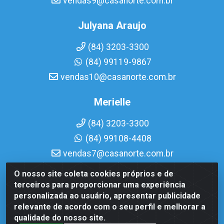
vendas9@casanorte.com.br
Julyana Araujo
(84) 3203-3300
(84) 99119-9867
vendas10@casanorte.com.br
Merielle
(84) 3203-3300
(84) 99108-4408
vendas7@casanorte.com.br
O nosso site coleta cookies próprios e de
Casa Norte LTDA - Av. Interventor Mário Câmara, 1815 -
terceiros para proporcionar uma experiência
Dix-Sept Rosado, Natal/RN - CEP 59054-600 - CNPJ
personalizada ao usuário, apresentar publicidade
08.713.513/0001-51
relevante de acordo com o seu perfil e melhorar a
qualidade do nosso site.