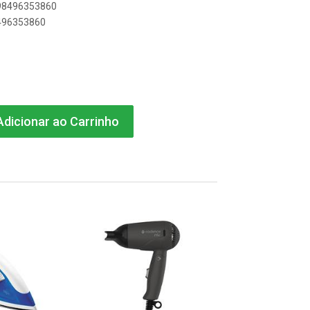
898496353860
8496353860
dicionar ao Carrinho