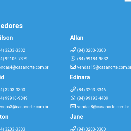
dedores
ilson
Allan
84) 3203-3302
(84) 3203-3300
84) 99106-7379
(84) 99184-9532
endas4@casanorte.com.br
vendas15@casanorte.com.b
id
Edinara
84) 3203-3300
(84) 3203-3346
84) 99916-9349
(84) 99193-4409
endas3@casanorte.com.br
vendas8@casanorte.com.br
rton
Jane
84) 3203-3303
(84) 3203-3300