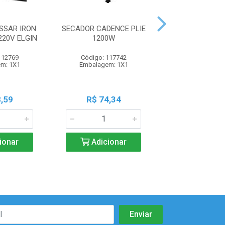
SSAR IRON
SECADOR CADENCE PLIE
SANDUICHEIRA 
220V ELGIN
1200W
BOTAO LIG/DE
112769
Código: 117742
Código: 102
m: 1X1
Embalagem: 1X1
Embalagem:
,59
R$ 74,34
R$ 126,
ionar
Adicionar
Adicio