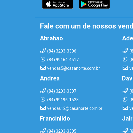
Fale com um de nossos ven
Abrahao
Ade
(84) 3203-3306
(
(84) 99164-4517
(
vendas5@casanorte.com.br
v
Andrea
Dav
(84) 3203-3307
(
(84) 99196-1528
(
vendas12@casanorte.com.br
v
Francinildo
Jai
(84) 3203-3305
(