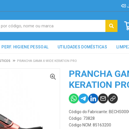
J
PERF. HIGIENE PESSOAL
UTILIDADES DOMÉSTICAS
LIMPE
STICOS
PRANCHA GAMA X-WIDE KERATION PRO
PRANCHA GA
KERATION PR
Código do Fabricante: BECHS00
Código: 73828
Código NCM: 85163200