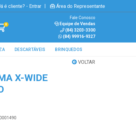
|
á é cliente? - Entrar
Área do Representante
Fale Conosco
Equipe de Vendas
0
(84) 3203-3300
(84) 99916-9327
ZA
DESCARTÁVEIS
BRINQUEDOS
VOLTAR
MA X-WIDE
O
00001490