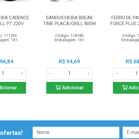
EIRA CADENCE
SANDUICHEIRA BREAK
FERRO DE PA
LL PT 220V
TIME PLACA/GRILL 800W
FORCE PLUS 
o: 111765
Código: 118180
Código: 
agem: 1X1
Embalagem: 1X1
Embalage
 96,84
R$ 94,69
R$ 68
icionar
Adicionar
Adic
ofertas!