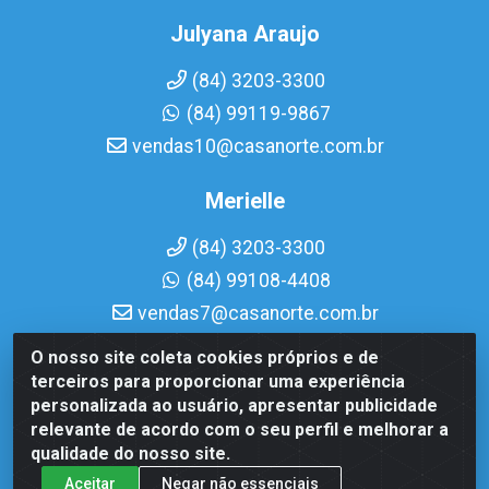
Julyana Araujo
(84) 3203-3300
(84) 99119-9867
vendas10@casanorte.com.br
Merielle
(84) 3203-3300
(84) 99108-4408
vendas7@casanorte.com.br
O nosso site coleta cookies próprios e de
Casa Norte LTDA - Av. Interventor Mário Câmara, 1815 -
terceiros para proporcionar uma experiência
Dix-Sept Rosado, Natal/RN - CEP 59054-600 - CNPJ
personalizada ao usuário, apresentar publicidade
08.713.513/0001-51
relevante de acordo com o seu perfil e melhorar a
qualidade do nosso site.
Aceitar
Negar não essenciais