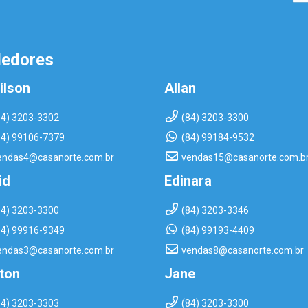
dedores
ilson
Allan
84) 3203-3302
(84) 3203-3300
84) 99106-7379
(84) 99184-9532
endas4@casanorte.com.br
vendas15@casanorte.com.b
id
Edinara
84) 3203-3300
(84) 3203-3346
84) 99916-9349
(84) 99193-4409
endas3@casanorte.com.br
vendas8@casanorte.com.br
rton
Jane
84) 3203-3303
(84) 3203-3300