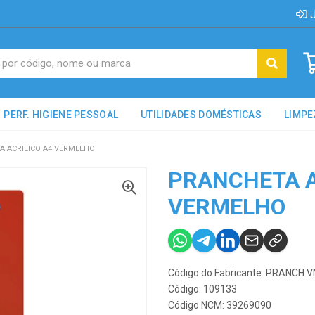
J
PERF. HIGIENE PESSOAL
UTILIDADES DOMÉSTICAS
LIMPE
 ACRILICO A4 VERMELHO
PRANCHETA A
VERMELHO
Código do Fabricante: PRANCH.
Código: 109133
Código NCM: 39269090