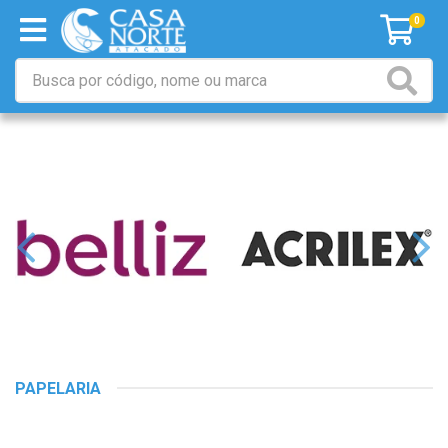
0
PAPELARIA