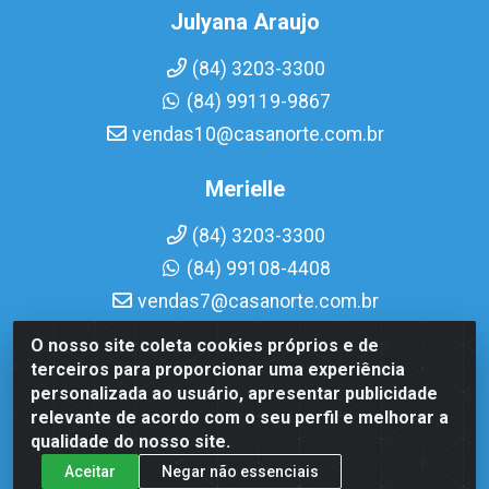
Julyana Araujo
(84) 3203-3300
(84) 99119-9867
vendas10@casanorte.com.br
Merielle
(84) 3203-3300
(84) 99108-4408
vendas7@casanorte.com.br
O nosso site coleta cookies próprios e de
Casa Norte LTDA - Av. Interventor Mário Câmara, 1815 - Dix-
terceiros para proporcionar uma experiência
Sept Rosado, Natal/RN - CEP 59054-600 - CNPJ
personalizada ao usuário, apresentar publicidade
08.713.513/0001-51
relevante de acordo com o seu perfil e melhorar a
qualidade do nosso site.
Aceitar
Negar não essenciais