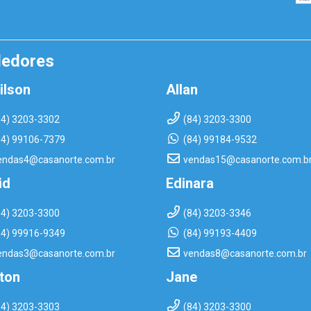
dedores
ilson
Allan
84) 3203-3302
(84) 3203-3300
84) 99106-7379
(84) 99184-9532
endas4@casanorte.com.br
vendas15@casanorte.com.b
id
Edinara
84) 3203-3300
(84) 3203-3346
84) 99916-9349
(84) 99193-4409
endas3@casanorte.com.br
vendas8@casanorte.com.br
rton
Jane
84) 3203-3303
(84) 3203-3300