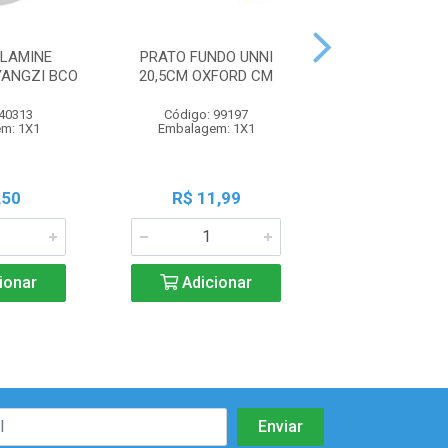
LAMINE
PRATO FUNDO UNNI
PRATO FUNDO 
ANGZI BCO
20,5CM OXFORD CM
OXFORD 
 40313
Código: 99197
Código: 99
m: 1X1
Embalagem: 1X1
Embalagem:
,50
R$ 11,99
R$ 10,9
ionar
Adicionar
Adicio