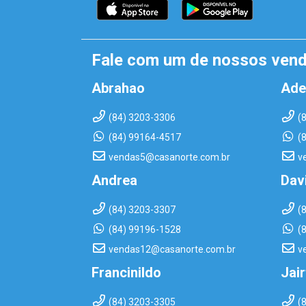
Fale com um de nossos ven
Abrahao
Ade
(84) 3203-3306
(
(84) 99164-4517
(
vendas5@casanorte.com.br
v
Andrea
Dav
(84) 3203-3307
(
(84) 99196-1528
(
vendas12@casanorte.com.br
v
Francinildo
Jai
(84) 3203-3305
(