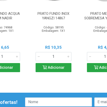
UNDO ACQUA
PRATO FUNDO INOX
PRATO ME
M NADIR
YANGZI 14867
SOBREMESA Y
o: 74968
Código: 58195
Código:
agem: 1X1
Embalagem: 1X1
Embalage
 6,65
R$ 10,35
R$ 4
icionar
Adicionar
Adic
ofertas!