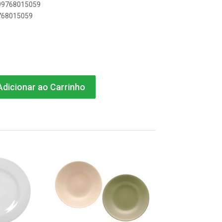
899768015059
9768015059
dicionar ao Carrinho