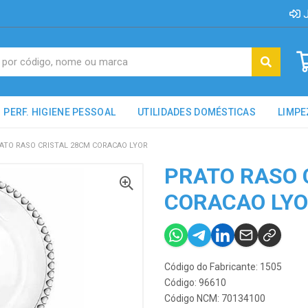
J
PERF. HIGIENE PESSOAL
UTILIDADES DOMÉSTICAS
LIMPE
ATO RASO CRISTAL 28CM CORACAO LYOR
PRATO RASO 
CORACAO LY
Código do Fabricante: 1505
Código: 96610
Código NCM: 70134100