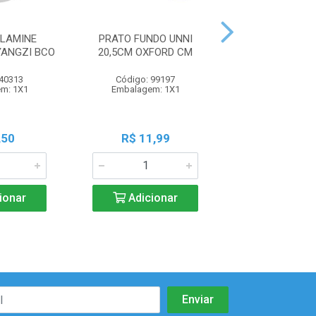
LAMINE
PRATO FUNDO UNNI
PRATO FUNDO 
ANGZI BCO
20,5CM OXFORD CM
OXFORD 
 40313
Código: 99197
Código: 99
m: 1X1
Embalagem: 1X1
Embalagem:
,50
R$ 11,99
R$ 10,9
ionar
Adicionar
Adicio