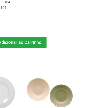
8959104
9104
dicionar ao Carrinho