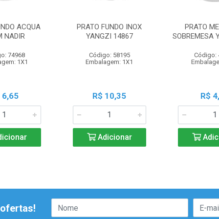
UNDO ACQUA
PRATO FUNDO INOX
PRATO ME
M NADIR
YANGZI 14867
SOBREMESA Y
o: 74968
Código: 58195
Código:
agem: 1X1
Embalagem: 1X1
Embalage
 6,65
R$ 10,35
R$ 4
icionar
Adicionar
Adic
ofertas!