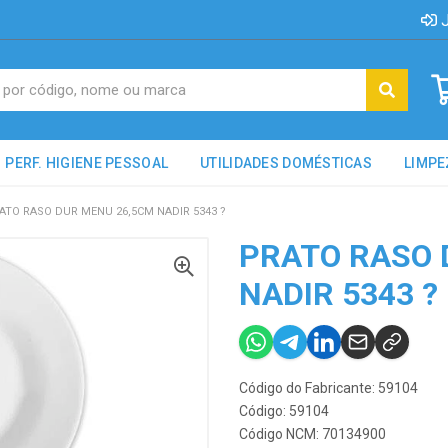
J
PERF. HIGIENE PESSOAL
UTILIDADES DOMÉSTICAS
LIMPE
ATO RASO DUR MENU 26,5CM NADIR 5343 ?
PRATO RASO 
NADIR 5343 ?
Código do Fabricante: 59104
Código: 59104
Código NCM: 70134900