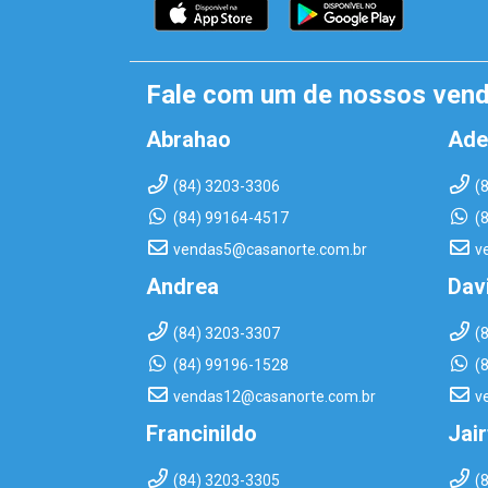
Fale com um de nossos ven
Abrahao
Ade
(84) 3203-3306
(
(84) 99164-4517
(
vendas5@casanorte.com.br
v
Andrea
Dav
(84) 3203-3307
(
(84) 99196-1528
(
vendas12@casanorte.com.br
v
Francinildo
Jai
(84) 3203-3305
(