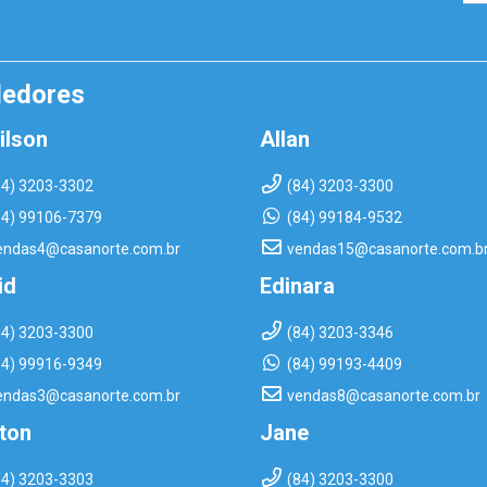
dedores
ilson
Allan
84) 3203-3302
(84) 3203-3300
84) 99106-7379
(84) 99184-9532
endas4@casanorte.com.br
vendas15@casanorte.com.b
id
Edinara
84) 3203-3300
(84) 3203-3346
84) 99916-9349
(84) 99193-4409
endas3@casanorte.com.br
vendas8@casanorte.com.br
rton
Jane
84) 3203-3303
(84) 3203-3300