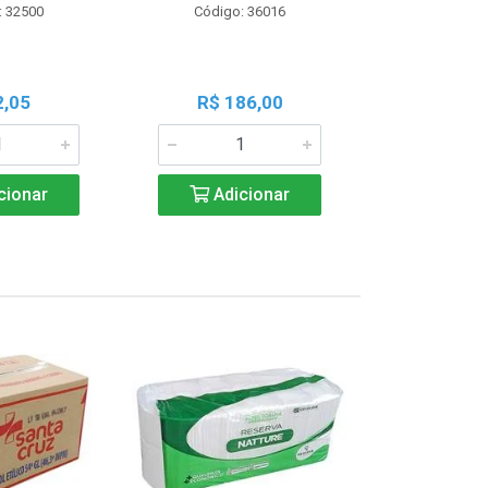
: 32500
Código: 36016
Código:
2,05
R$ 186,00
R$ 1
cionar
Adicionar
Adic