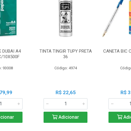
K DUBAI A4
TINTA TINGIR TUPY PRETA
CANETA BIC 
C/10X500F
36
: 93008
Código: 4974
Códig
79,99
R$ 22,65
R$ 3
cionar
Adicionar
Adi