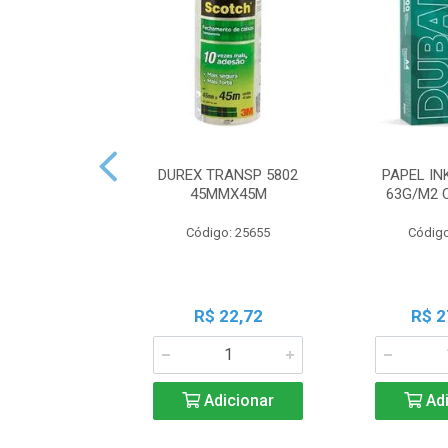
DUREX TRANSP 5802
PAPEL IN
45MMX45M
63G/M2 
Código: 25655
Código
R$ 22,72
R$ 2
Adicionar
Adi