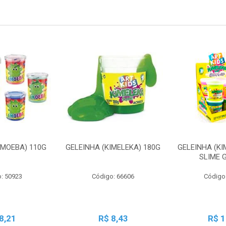
AMOEBA) 110G
GELEINHA (KIMELEKA) 180G
GELEINHA (KI
SLIME 
: 50923
Código: 66606
Código
8,21
R$ 8,43
R$ 1