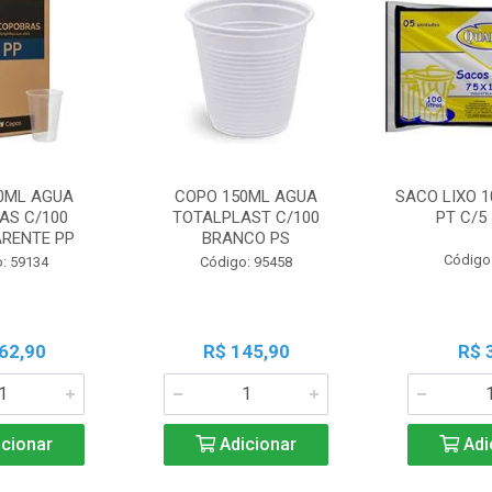
0ML AGUA
COPO 150ML AGUA
SACO LIXO 1
AS C/100
TOTALPLAST C/100
PT C/5
RENTE PP
BRANCO PS
Código
: 59134
Código: 95458
62,90
R$ 145,90
R$ 
cionar
Adicionar
Adi