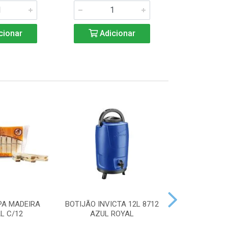
cionar
Adicionar
Adic
PA MADEIRA
BOTIJÃO INVICTA 12L 8712
ACENDEDOR
L C/12
AZUL ROYAL
HANDY 