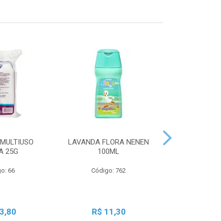
MULTIUSO
LAVANDA FLORA NENEN
SBT LIQ GRA
A 25G
100ML
250
o: 66
Código: 762
Código:
3,80
R$ 11,30
R$ 2