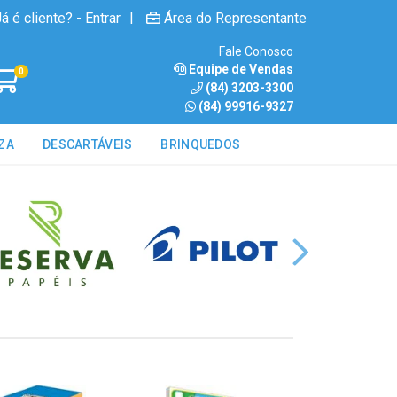
|
á é cliente? - Entrar
Área do Representante
Fale Conosco
Equipe de Vendas
0
(84) 3203-3300
(84) 99916-9327
ZA
DESCARTÁVEIS
BRINQUEDOS