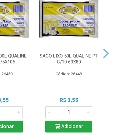
00L QUALINE
SACO LIXO 50L QUALINE PT
SACO LIXO 30
 75X105
C/10 63X80
C/10 
: 26450
Código: 26448
Código:
3,55
R$ 3,55
R$ 3
cionar
Adicionar
Adic