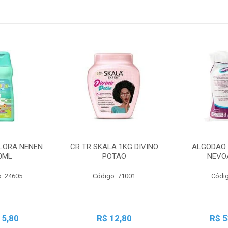
LORA NENEN
CR TR SKALA 1KG DIVINO
ALGODAO 
0ML
POTAO
NEVO
: 24605
Código: 71001
Códig
15,80
R$ 12,80
R$ 5