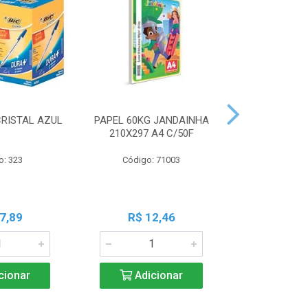
CRISTAL AZUL
PAPEL 60KG JANDAINHA
MASSA MOD
210X297 A4 C/50F
ACRILEX 
o: 323
Código: 71003
Código:
7,89
R$ 12,46
R$ 6
cionar
Adicionar
Adic