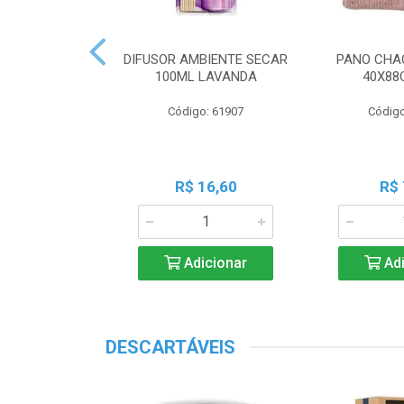
 PERF COALA
DIFUSOR AMBIENTE SECAR
PANO CHA
ML LAVANDA
100ML LAVANDA
40X88
o: 83539
Código: 61907
Código
18,45
R$ 16,60
R$ 
icionar
Adicionar
Adi
DESCARTÁVEIS