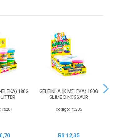
MELEKA) 180G
GELEINHA (KIMELEKA) 180G
GELEINHA (KI
GLITTER
SLIME DINOSSAUR
SLIME AN
: 75281
Código: 75286
Código:
0,70
R$ 12,35
R$ 1