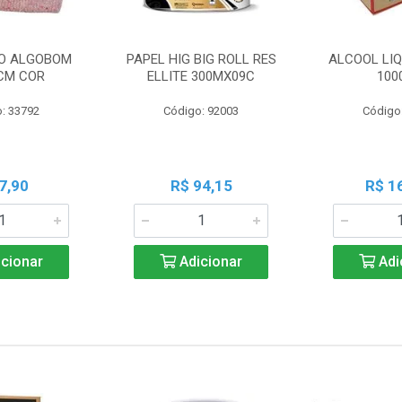
O ALGOBOM
PAPEL HIG BIG ROLL RES
ALCOOL LIQ
CM COR
ELLITE 300MX09C
100
: 33792
Código: 92003
Código
7,90
R$ 94,15
R$ 1
cionar
Adicionar
Adi