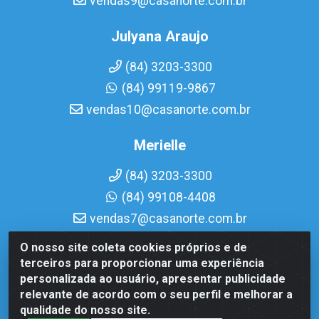
vendas9@casanorte.com.br
Julyana Araujo
(84) 3203-3300
(84) 99119-9867
vendas10@casanorte.com.br
Merielle
(84) 3203-3300
(84) 99108-4408
vendas7@casanorte.com.br
O nosso site coleta cookies próprios e de
Casa Norte LTDA - Av. Interventor Mário Câmara, 1815 -
terceiros para proporcionar uma experiência
Dix-Sept Rosado, Natal/RN - CEP 59054-600 - CNPJ
personalizada ao usuário, apresentar publicidade
08.713.513/0001-51
relevante de acordo com o seu perfil e melhorar a
qualidade do nosso site.