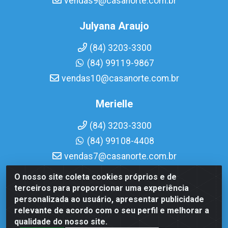
vendas9@casanorte.com.br
Julyana Araujo
(84) 3203-3300
(84) 99119-9867
vendas10@casanorte.com.br
Merielle
(84) 3203-3300
(84) 99108-4408
vendas7@casanorte.com.br
O nosso site coleta cookies próprios e de
Casa Norte LTDA - Av. Interventor Mário Câmara, 1815 -
terceiros para proporcionar uma experiência
Dix-Sept Rosado, Natal/RN - CEP 59054-600 - CNPJ
personalizada ao usuário, apresentar publicidade
08.713.513/0001-51
relevante de acordo com o seu perfil e melhorar a
qualidade do nosso site.