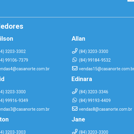
dedores
ilson
Allan
84) 3203-3302
(84) 3203-3300
84) 99106-7379
(84) 99184-9532
endas4@casanorte.com.br
vendas15@casanorte.com.b
id
Edinara
84) 3203-3300
(84) 3203-3346
84) 99916-9349
(84) 99193-4409
endas3@casanorte.com.br
vendas8@casanorte.com.br
rton
Jane
84) 3203-3303
(84) 3203-3300