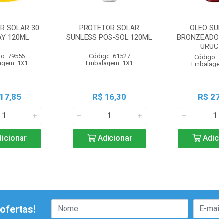
R SOLAR 30
PROTETOR SOLAR
OLEO SU
AY 120ML
SUNLESS POS-SOL 120ML
BRONZEADOR
URU
o: 79556
Código: 61527
Código:
agem: 1X1
Embalagem: 1X1
Embalage
 17,85
R$ 16,30
R$ 27
icionar
Adicionar
Adic
ofertas!