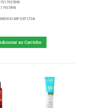
897517937898
7517937898
COMERCIO IMP EXP LTDA
dicionar ao Carrinho