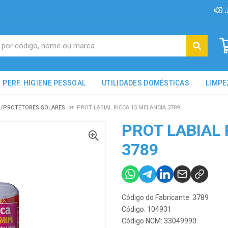
J
PERF. HIGIENE PESSOAL
UTILIDADES DOMÉSTICAS
LIMPE
/PROTETORES SOLARES
PROT LABIAL RICCA 15 MELANCIA 3789
PROT LABIAL 
3789
Código do Fabricante: 3789
Código: 104931
Código NCM: 33049990