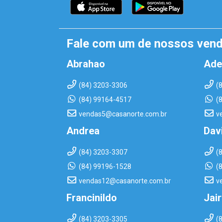
Fale com um de nossos ven
Abrahao
Ade
(84) 3203-3306
(
(84) 99164-4517
(
vendas5@casanorte.com.br
v
Andrea
Dav
(84) 3203-3307
(
(84) 99196-1528
(
vendas12@casanorte.com.br
v
Francinildo
Jai
(84) 3203-3305
(