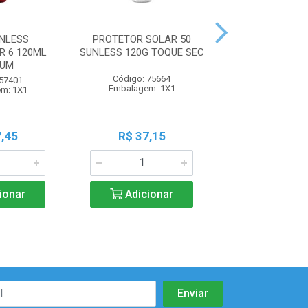
NLESS
PROTETOR SOLAR 50
PROTETOR S
 6 120ML
SUNLESS 120G TOQUE SEC
PRE/POS SOL L
CUM
Código: 75664
Código: 79
 57401
Embalagem: 1X1
Embalagem:
m: 1X1
,45
R$ 37,15
R$ 29,1
ionar
Adicionar
Adicio