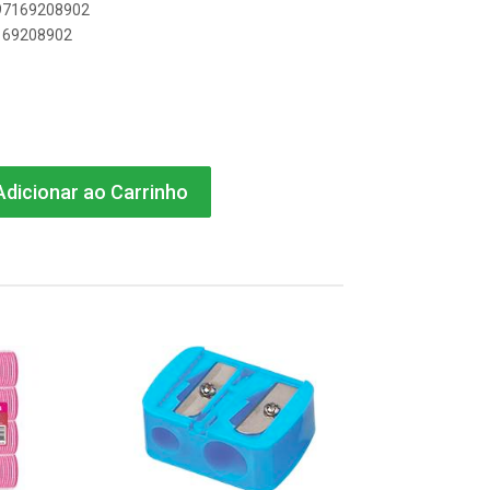
897169208902
7169208902
dicionar ao Carrinho