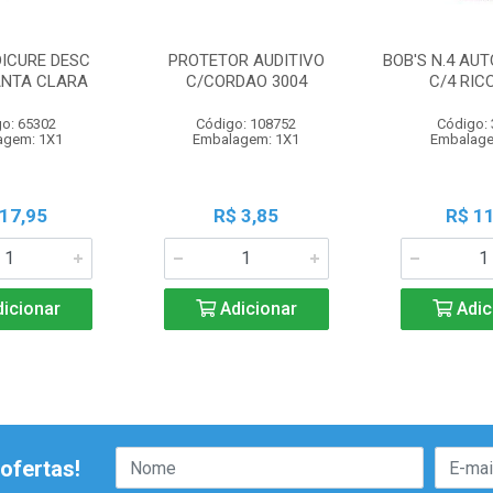
DICURE DESC
PROTETOR AUDITIVO
BOB'S N.4 AU
ANTA CLARA
C/CORDAO 3004
C/4 RIC
o: 65302
Código: 108752
Código:
agem: 1X1
Embalagem: 1X1
Embalage
 17,95
R$ 3,85
R$ 11
icionar
Adicionar
Adic
ofertas!