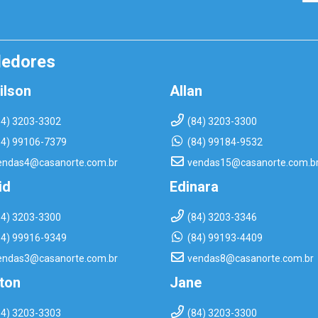
dedores
ilson
Allan
84) 3203-3302
(84) 3203-3300
84) 99106-7379
(84) 99184-9532
endas4@casanorte.com.br
vendas15@casanorte.com.b
id
Edinara
84) 3203-3300
(84) 3203-3346
84) 99916-9349
(84) 99193-4409
endas3@casanorte.com.br
vendas8@casanorte.com.br
rton
Jane
84) 3203-3303
(84) 3203-3300