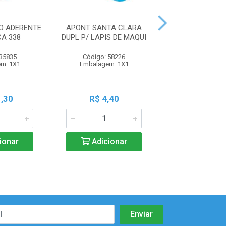
TO ADERENTE
APONT SANTA CLARA
FRASCO MULTIU
CA 338
DUPL P/ LAPIS DE MAQUI
SANTA CL
 35835
Código: 58226
Código: 67
m: 1X1
Embalagem: 1X1
Embalagem:
,30
R$ 4,40
R$ 11,1
ionar
Adicionar
Adicio