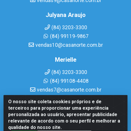
vendas9@casanorte.com.br
Julyana Araujo
(84) 3203-3300
(84) 99119-9867
vendas10@casanorte.com.br
Merielle
(84) 3203-3300
(84) 99108-4408
vendas7@casanorte.com.br
O nosso site coleta cookies próprios e de
Casa Norte LTDA - Av. Interventor Mário Câmara, 1815 -
terceiros para proporcionar uma experiência
Dix-Sept Rosado, Natal/RN - CEP 59054-600 - CNPJ
personalizada ao usuário, apresentar publicidade
08.713.513/0001-51
relevante de acordo com o seu perfil e melhorar a
qualidade do nosso site.