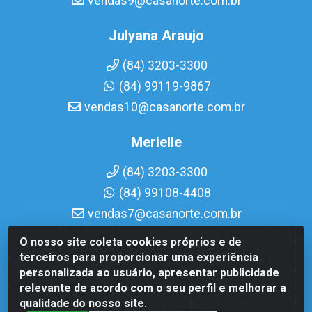
vendas9@casanorte.com.br
Julyana Araujo
(84) 3203-3300
(84) 99119-9867
vendas10@casanorte.com.br
Merielle
(84) 3203-3300
(84) 99108-4408
vendas7@casanorte.com.br
O nosso site coleta cookies próprios e de
Casa Norte LTDA - Av. Interventor Mário Câmara, 1815 -
terceiros para proporcionar uma experiência
Dix-Sept Rosado, Natal/RN - CEP 59054-600 - CNPJ
personalizada ao usuário, apresentar publicidade
08.713.513/0001-51
relevante de acordo com o seu perfil e melhorar a
qualidade do nosso site.