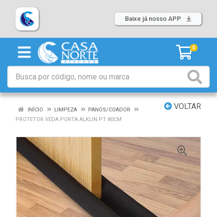
Baixe já nosso APP
0
VOLTAR
INÍCIO
LIMPEZA
PANOS/COADOR
PROTETOR VEDA PORTA ALKLIN PT 80CM