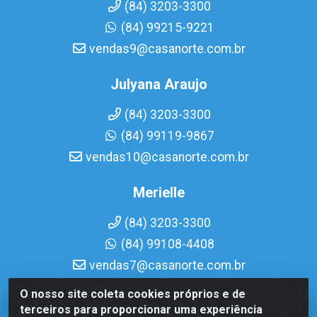
(84) 3203-3300
(84) 99215-9221
vendas9@casanorte.com.br
Julyana Araujo
(84) 3203-3300
(84) 99119-9867
vendas10@casanorte.com.br
Merielle
(84) 3203-3300
(84) 99108-4408
vendas7@casanorte.com.br
O nosso site coleta cookies próprios e de
Casa Norte LTDA - Av. Interventor Mário Câmara, 1815 -
terceiros para proporcionar uma experiência