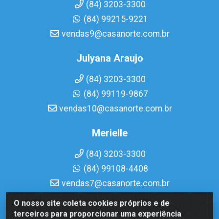
(84) 3203-3300
(84) 99215-9221
vendas9@casanorte.com.br
Julyana Araujo
(84) 3203-3300
(84) 99119-9867
vendas10@casanorte.com.br
Merielle
(84) 3203-3300
(84) 99108-4408
vendas7@casanorte.com.br
O nosso site coleta cookies próprios e de
Casa Norte LTDA - Av. Interventor Mário Câmara, 1815 -
terceiros para proporcionar uma experiência