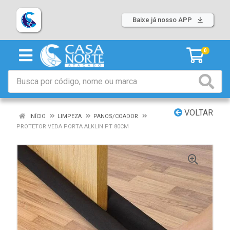
Baixe já nosso APP
0
VOLTAR
INÍCIO
LIMPEZA
PANOS/COADOR
PROTETOR VEDA PORTA ALKLIN PT 80CM