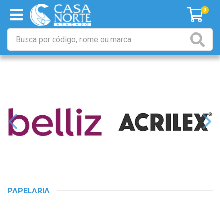
0
PAPELARIA