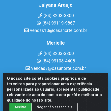
Julyana Araujo
(84) 3203-3300
(84) 99119-9867
vendas10@casanorte.com.br
Merielle
(84) 3203-3300
(84) 99108-4408
vendas7@casanorte.com.br
O nosso site coleta cookies próprios e de
Casa Norte LTDA - Av. Interventor Mário Câmara, 1815 - Dix-
terceiros para proporcionar uma experiência
Sept Rosado, Natal/RN - CEP 59054-600 - CNPJ
personalizada ao usuário, apresentar publicidade
08.713.513/0001-51
relevante de acordo com o seu perfil e melhorar a
qualidade do nosso site.
Aceitar
Negar não essenciais