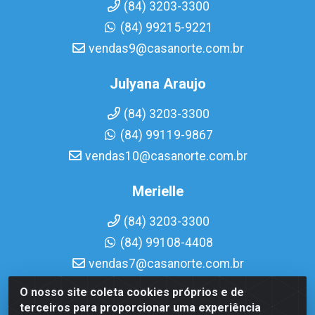
(84) 3203-3300
(84) 99215-9221
vendas9@casanorte.com.br
Julyana Araujo
(84) 3203-3300
(84) 99119-9867
vendas10@casanorte.com.br
Merielle
(84) 3203-3300
(84) 99108-4408
vendas7@casanorte.com.br
O nosso site coleta cookies próprios e de
Casa Norte LTDA - Av. Interventor Mário Câmara, 1815 -
terceiros para proporcionar uma experiência