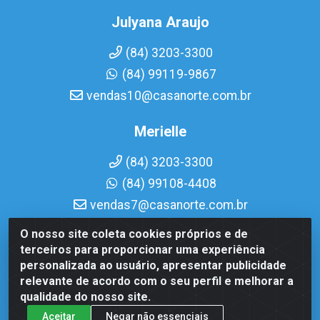
Julyana Araujo
(84) 3203-3300
(84) 99119-9867
vendas10@casanorte.com.br
Merielle
(84) 3203-3300
(84) 99108-4408
vendas7@casanorte.com.br
O nosso site coleta cookies próprios e de
Casa Norte LTDA - Av. Interventor Mário Câmara, 1815 -
terceiros para proporcionar uma experiência
Dix-Sept Rosado, Natal/RN - CEP 59054-600 - CNPJ
personalizada ao usuário, apresentar publicidade
08.713.513/0001-51
relevante de acordo com o seu perfil e melhorar a
qualidade do nosso site.
Aceitar
Negar não essenciais