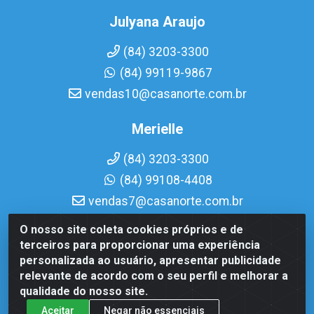
Julyana Araujo
(84) 3203-3300
(84) 99119-9867
vendas10@casanorte.com.br
Merielle
(84) 3203-3300
(84) 99108-4408
vendas7@casanorte.com.br
O nosso site coleta cookies próprios e de
Casa Norte LTDA - Av. Interventor Mário Câmara, 1815 -
terceiros para proporcionar uma experiência
Dix-Sept Rosado, Natal/RN - CEP 59054-600 - CNPJ
personalizada ao usuário, apresentar publicidade
08.713.513/0001-51
relevante de acordo com o seu perfil e melhorar a
qualidade do nosso site.
Aceitar
Negar não essenciais