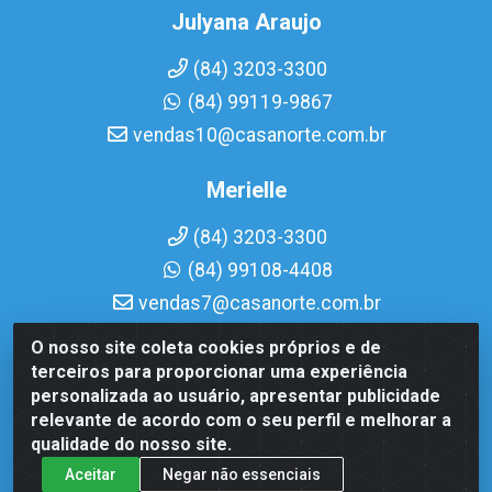
Julyana Araujo
(84) 3203-3300
(84) 99119-9867
vendas10@casanorte.com.br
Merielle
(84) 3203-3300
(84) 99108-4408
vendas7@casanorte.com.br
O nosso site coleta cookies próprios e de
Casa Norte LTDA - Av. Interventor Mário Câmara, 1815 - Dix-
terceiros para proporcionar uma experiência
Sept Rosado, Natal/RN - CEP 59054-600 - CNPJ
personalizada ao usuário, apresentar publicidade
08.713.513/0001-51
relevante de acordo com o seu perfil e melhorar a
qualidade do nosso site.
Aceitar
Negar não essenciais