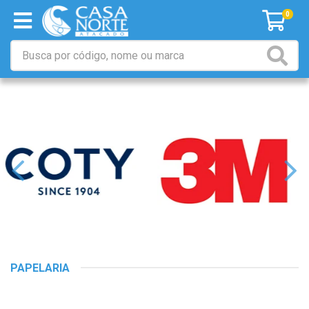
0
PAPELARIA