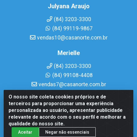
Julyana Araujo
(84) 3203-3300
(84) 99119-9867
vendas10@casanorte.com.br
Merielle
(84) 3203-3300
(84) 99108-4408
vendas7@casanorte.com.br
O nosso site coleta cookies próprios e de
Casa Norte LTDA - Av. Interventor Mário Câmara, 1815 - Dix-
terceiros para proporcionar uma experiência
Sept Rosado, Natal/RN - CEP 59054-600 - CNPJ
personalizada ao usuário, apresentar publicidade
08.713.513/0001-51
relevante de acordo com o seu perfil e melhorar a
qualidade do nosso site.
Aceitar
Negar não essenciais