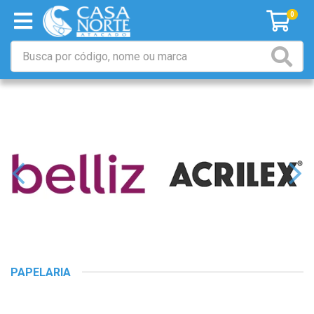
0
PAPELARIA