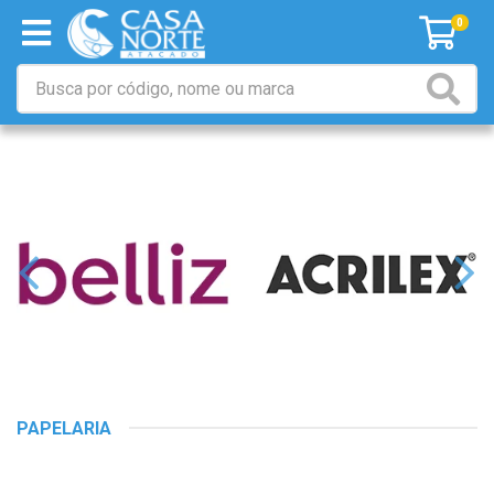
0
PAPELARIA