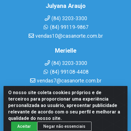
Julyana Araujo
(84) 3203-3300
(84) 99119-9867
vendas10@casanorte.com.br
Merielle
(84) 3203-3300
(84) 99108-4408
vendas7@casanorte.com.br
O nosso site coleta cookies próprios e de
Casa Norte LTDA - Av. Interventor Mário Câmara, 1815 - Dix-
terceiros para proporcionar uma experiência
Sept Rosado, Natal/RN - CEP 59054-600 - CNPJ
personalizada ao usuário, apresentar publicidade
08.713.513/0001-51
relevante de acordo com o seu perfil e melhorar a
qualidade do nosso site.
Aceitar
Negar não essenciais