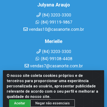
Julyana Araujo
(84) 3203-3300
(84) 99119-9867
vendas10@casanorte.com.br
Merielle
(84) 3203-3300
(84) 99108-4408
vendas7@casanorte.com.br
O nosso site coleta cookies próprios e de
Casa Norte LTDA - Av. Interventor Mário Câmara, 1815 - Dix-
terceiros para proporcionar uma experiência
Sept Rosado, Natal/RN - CEP 59054-600 - CNPJ
personalizada ao usuário, apresentar publicidade
08.713.513/0001-51
relevante de acordo com o seu perfil e melhorar a
qualidade do nosso site.
Aceitar
Negar não essenciais