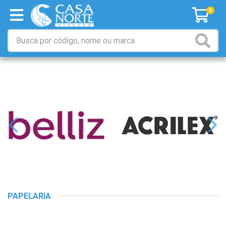
0
PAPELARIA