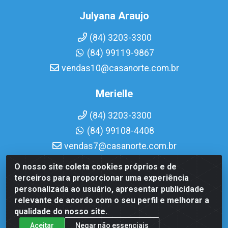
Julyana Araujo
(84) 3203-3300
(84) 99119-9867
vendas10@casanorte.com.br
Merielle
(84) 3203-3300
(84) 99108-4408
vendas7@casanorte.com.br
O nosso site coleta cookies próprios e de
Casa Norte LTDA - Av. Interventor Mário Câmara, 1815 -
terceiros para proporcionar uma experiência
Dix-Sept Rosado, Natal/RN - CEP 59054-600 - CNPJ
personalizada ao usuário, apresentar publicidade
08.713.513/0001-51
relevante de acordo com o seu perfil e melhorar a
qualidade do nosso site.
Aceitar
Negar não essenciais