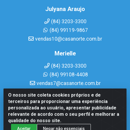
Julyana Araujo
(84) 3203-3300
(84) 99119-9867
vendas10@casanorte.com.br
Merielle
(84) 3203-3300
(84) 99108-4408
vendas7@casanorte.com.br
O nosso site coleta cookies próprios e de
Casa Norte LTDA - Av. Interventor Mário Câmara, 1815 -
terceiros para proporcionar uma experiência
Dix-Sept Rosado, Natal/RN - CEP 59054-600 - CNPJ
personalizada ao usuário, apresentar publicidade
08.713.513/0001-51
relevante de acordo com o seu perfil e melhorar a
qualidade do nosso site.
Aceitar
Negar não essenciais