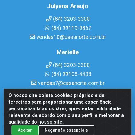
Julyana Araujo
(84) 3203-3300
(84) 99119-9867
vendas10@casanorte.com.br
Merielle
(84) 3203-3300
(84) 99108-4408
vendas7@casanorte.com.br
O nosso site coleta cookies próprios e de
Casa Norte LTDA - Av. Interventor Mário Câmara, 1815 - Dix-
terceiros para proporcionar uma experiência
Sept Rosado, Natal/RN - CEP 59054-600 - CNPJ
personalizada ao usuário, apresentar publicidade
08.713.513/0001-51
relevante de acordo com o seu perfil e melhorar a
qualidade do nosso site.
Aceitar
Negar não essenciais