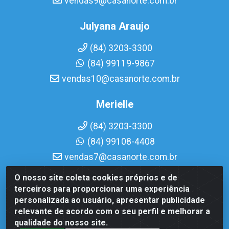
vendas9@casanorte.com.br
Julyana Araujo
(84) 3203-3300
(84) 99119-9867
vendas10@casanorte.com.br
Merielle
(84) 3203-3300
(84) 99108-4408
vendas7@casanorte.com.br
O nosso site coleta cookies próprios e de
Casa Norte LTDA - Av. Interventor Mário Câmara, 1815 -
terceiros para proporcionar uma experiência
Dix-Sept Rosado, Natal/RN - CEP 59054-600 - CNPJ
personalizada ao usuário, apresentar publicidade
08.713.513/0001-51
relevante de acordo com o seu perfil e melhorar a
qualidade do nosso site.