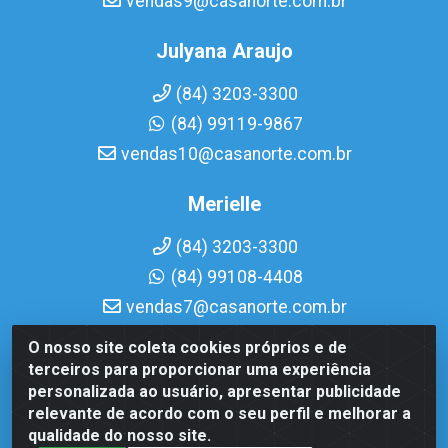
vendas9@casanorte.com.br
Julyana Araujo
(84) 3203-3300
(84) 99119-9867
vendas10@casanorte.com.br
Merielle
(84) 3203-3300
(84) 99108-4408
vendas7@casanorte.com.br
O nosso site coleta cookies próprios e de
Casa Norte LTDA - Av. Interventor Mário Câmara, 1815 -
terceiros para proporcionar uma experiência
Dix-Sept Rosado, Natal/RN - CEP 59054-600 - CNPJ
personalizada ao usuário, apresentar publicidade
08.713.513/0001-51
relevante de acordo com o seu perfil e melhorar a
qualidade do nosso site.