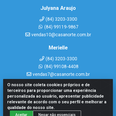
Julyana Araujo
(84) 3203-3300
(84) 99119-9867
vendas10@casanorte.com.br
Merielle
(84) 3203-3300
(84) 99108-4408
vendas7@casanorte.com.br
O nosso site coleta cookies próprios e de
Casa Norte LTDA - Av. Interventor Mário Câmara, 1815 -
terceiros para proporcionar uma experiência
Dix-Sept Rosado, Natal/RN - CEP 59054-600 - CNPJ
personalizada ao usuário, apresentar publicidade
08.713.513/0001-51
relevante de acordo com o seu perfil e melhorar a
qualidade do nosso site.
Aceitar
Negar não essenciais