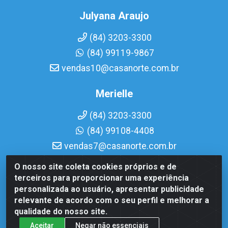
Julyana Araujo
(84) 3203-3300
(84) 99119-9867
vendas10@casanorte.com.br
Merielle
(84) 3203-3300
(84) 99108-4408
vendas7@casanorte.com.br
O nosso site coleta cookies próprios e de
Casa Norte LTDA - Av. Interventor Mário Câmara, 1815 -
terceiros para proporcionar uma experiência
Dix-Sept Rosado, Natal/RN - CEP 59054-600 - CNPJ
personalizada ao usuário, apresentar publicidade
08.713.513/0001-51
relevante de acordo com o seu perfil e melhorar a
qualidade do nosso site.
Aceitar
Negar não essenciais