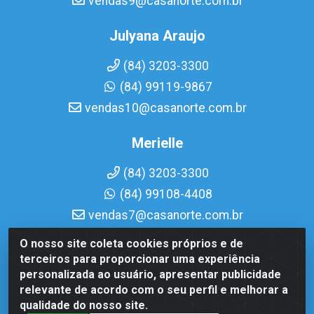
vendas9@casanorte.com.br
Julyana Araujo
(84) 3203-3300
(84) 99119-9867
vendas10@casanorte.com.br
Merielle
(84) 3203-3300
(84) 99108-4408
vendas7@casanorte.com.br
O nosso site coleta cookies próprios e de
Casa Norte LTDA - Av. Interventor Mário Câmara, 1815 -
terceiros para proporcionar uma experiência
Dix-Sept Rosado, Natal/RN - CEP 59054-600 - CNPJ
personalizada ao usuário, apresentar publicidade
08.713.513/0001-51
relevante de acordo com o seu perfil e melhorar a
qualidade do nosso site.