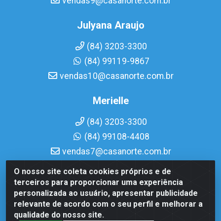
vendas9@casanorte.com.br
Julyana Araujo
(84) 3203-3300
(84) 99119-9867
vendas10@casanorte.com.br
Merielle
(84) 3203-3300
(84) 99108-4408
vendas7@casanorte.com.br
O nosso site coleta cookies próprios e de
Casa Norte LTDA - Av. Interventor Mário Câmara, 1815 -
terceiros para proporcionar uma experiência
Dix-Sept Rosado, Natal/RN - CEP 59054-600 - CNPJ
personalizada ao usuário, apresentar publicidade
08.713.513/0001-51
relevante de acordo com o seu perfil e melhorar a
qualidade do nosso site.