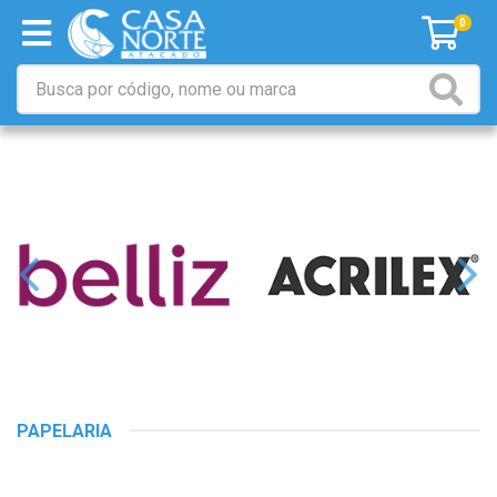
0
PAPELARIA