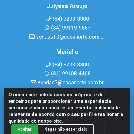
Julyana Araujo
(84) 3203-3300
(84) 99119-9867
vendas10@casanorte.com.br
Merielle
(84) 3203-3300
(84) 99108-4408
vendas7@casanorte.com.br
O nosso site coleta cookies próprios e de
Casa Norte LTDA - Av. Interventor Mário Câmara, 1815 - Dix-
terceiros para proporcionar uma experiência
Sept Rosado, Natal/RN - CEP 59054-600 - CNPJ
personalizada ao usuário, apresentar publicidade
08.713.513/0001-51
relevante de acordo com o seu perfil e melhorar a
qualidade do nosso site.
Aceitar
Negar não essenciais