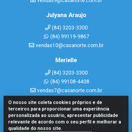
vendas9@casanorte.com.br
Julyana Araujo
(84) 3203-3300
(84) 99119-9867
vendas10@casanorte.com.br
Merielle
(84) 3203-3300
(84) 99108-4408
vendas7@casanorte.com.br
O nosso site coleta cookies próprios e de
Casa Norte LTDA - Av. Interventor Mário Câmara, 1815 -
terceiros para proporcionar uma experiência
Dix-Sept Rosado, Natal/RN - CEP 59054-600 - CNPJ
personalizada ao usuário, apresentar publicidade
08.713.513/0001-51
relevante de acordo com o seu perfil e melhorar a
qualidade do nosso site.