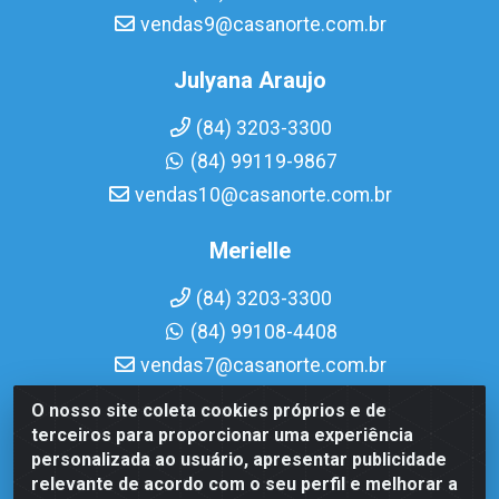
vendas9@casanorte.com.br
Julyana Araujo
(84) 3203-3300
(84) 99119-9867
vendas10@casanorte.com.br
Merielle
(84) 3203-3300
(84) 99108-4408
vendas7@casanorte.com.br
O nosso site coleta cookies próprios e de
Casa Norte LTDA - Av. Interventor Mário Câmara, 1815 -
terceiros para proporcionar uma experiência
Dix-Sept Rosado, Natal/RN - CEP 59054-600 - CNPJ
personalizada ao usuário, apresentar publicidade
08.713.513/0001-51
relevante de acordo com o seu perfil e melhorar a