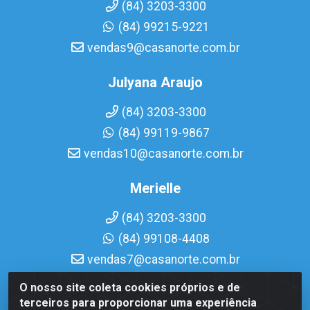
(84) 3203-3300
(84) 99215-9221
vendas9@casanorte.com.br
Julyana Araujo
(84) 3203-3300
(84) 99119-9867
vendas10@casanorte.com.br
Merielle
(84) 3203-3300
(84) 99108-4408
vendas7@casanorte.com.br
O nosso site coleta cookies próprios e de
Casa Norte LTDA - Av. Interventor Mário Câmara, 1815 -
terceiros para proporcionar uma experiência