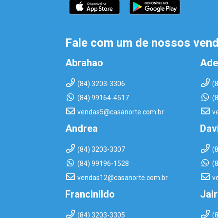
Fale com um de nossos ven
Abrahao
Ade
(84) 3203-3306
(
(84) 99164-4517
(
vendas5@casanorte.com.br
v
Andrea
Dav
(84) 3203-3307
(
(84) 99196-1528
(
vendas12@casanorte.com.br
v
Francinildo
Jai
(84) 3203-3305
(