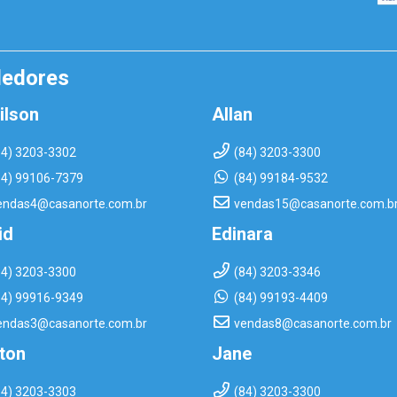
dedores
ilson
Allan
84) 3203-3302
(84) 3203-3300
84) 99106-7379
(84) 99184-9532
endas4@casanorte.com.br
vendas15@casanorte.com.b
id
Edinara
84) 3203-3300
(84) 3203-3346
84) 99916-9349
(84) 99193-4409
endas3@casanorte.com.br
vendas8@casanorte.com.br
rton
Jane
84) 3203-3303
(84) 3203-3300