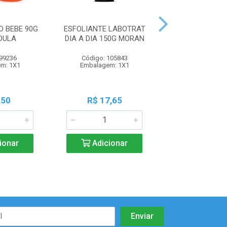
 BEBE 90G
ESFOLIANTE LABOTRAT
ESFOLIANTE L
DULA
DIA A DIA 150G MORAN
DIA A DIA 150
 99236
Código: 105843
Código: 105
m: 1X1
Embalagem: 1X1
Embalagem:
,50
R$ 17,65
R$ 17,6
ionar
Adicionar
Adicio