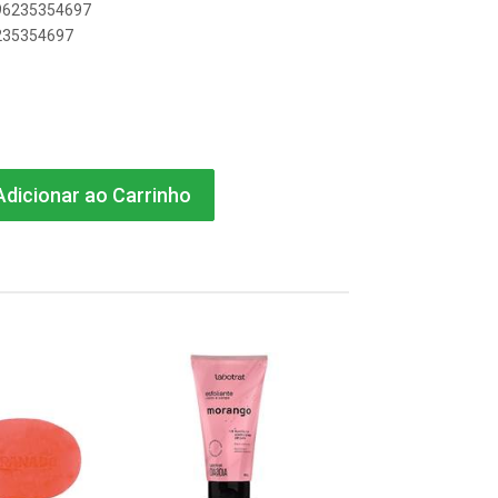
896235354697
6235354697
dicionar ao Carrinho