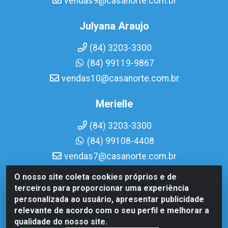
vendas9@casanorte.com.br
Julyana Araujo
(84) 3203-3300
(84) 99119-9867
vendas10@casanorte.com.br
Merielle
(84) 3203-3300
(84) 99108-4408
vendas7@casanorte.com.br
O nosso site coleta cookies próprios e de
Casa Norte LTDA - Av. Interventor Mário Câmara, 1815 -
terceiros para proporcionar uma experiência
Dix-Sept Rosado, Natal/RN - CEP 59054-600 - CNPJ
personalizada ao usuário, apresentar publicidade
08.713.513/0001-51
relevante de acordo com o seu perfil e melhorar a
qualidade do nosso site.