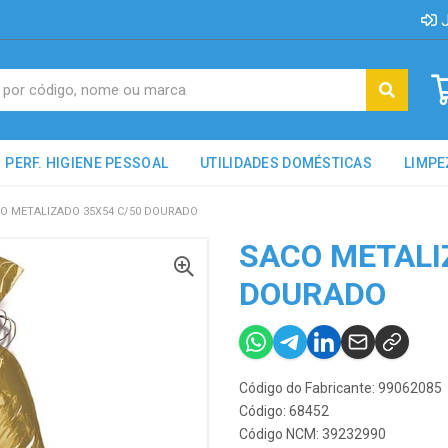
J
PERF. HIGIENE PESSOAL
UTILIDADES DOMÉSTICAS
LIMPE
O METALIZADO 35X54 C/50 DOURADO
SACO METALI
DOURADO
Código do Fabricante: 99062085
Código: 68452
Código NCM: 39232990