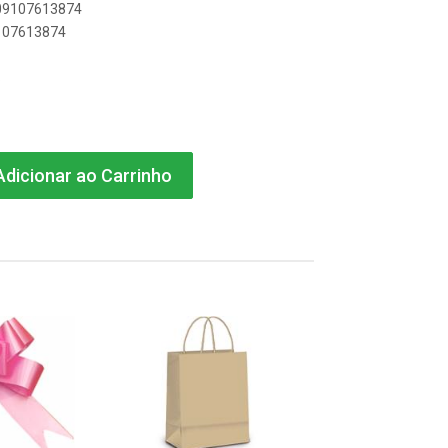
909107613874
9107613874
S
dicionar ao Carrinho