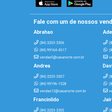
Fale com um de nossos ven
Abrahao
Ade
(84) 3203-3306
(
(84) 99164-4517
(
vendas5@casanorte.com.br
v
Andrea
Dav
(84) 3203-3307
(
(84) 99196-1528
(
vendas12@casanorte.com.br
v
Francinildo
Jai
(84) 3203-3305
(