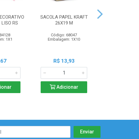
DECORATIVO
SACOLA PAPEL KRAFT
SACOLA PAPEL
 LISO RS
26X19 M
21,5X15 
 84128
Código: 68047
Código: 68
m: 1X1
Embalagem: 1X10
Embalagem: 
,67
R$ 13,93
R$ 13,2
ionar
Adicionar
Adicio