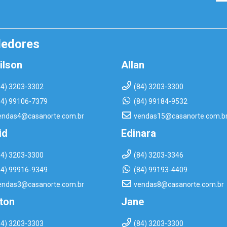
dedores
ilson
Allan
84) 3203-3302
(84) 3203-3300
84) 99106-7379
(84) 99184-9532
endas4@casanorte.com.br
vendas15@casanorte.com.b
id
Edinara
84) 3203-3300
(84) 3203-3346
84) 99916-9349
(84) 99193-4409
endas3@casanorte.com.br
vendas8@casanorte.com.br
rton
Jane
84) 3203-3303
(84) 3203-3300