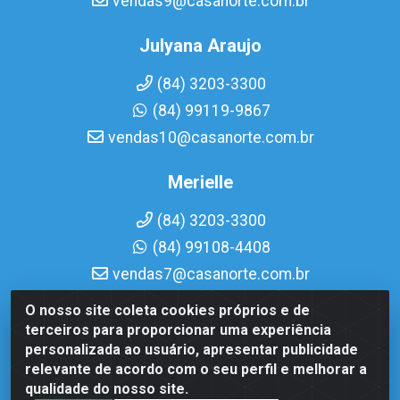
vendas9@casanorte.com.br
Julyana Araujo
(84) 3203-3300
(84) 99119-9867
vendas10@casanorte.com.br
Merielle
(84) 3203-3300
(84) 99108-4408
vendas7@casanorte.com.br
O nosso site coleta cookies próprios e de
Casa Norte LTDA - Av. Interventor Mário Câmara, 1815 -
terceiros para proporcionar uma experiência
Dix-Sept Rosado, Natal/RN - CEP 59054-600 - CNPJ
personalizada ao usuário, apresentar publicidade
08.713.513/0001-51
relevante de acordo com o seu perfil e melhorar a
qualidade do nosso site.