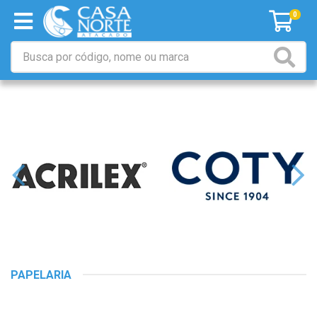
0
PAPELARIA