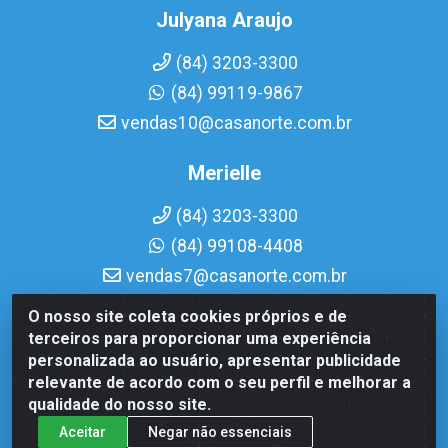
Julyana Araujo
(84) 3203-3300
(84) 99119-9867
vendas10@casanorte.com.br
Merielle
(84) 3203-3300
(84) 99108-4408
vendas7@casanorte.com.br
O nosso site coleta cookies próprios e de
Casa Norte LTDA - Av. Interventor Mário Câmara, 1815 - Dix-
terceiros para proporcionar uma experiência
Sept Rosado, Natal/RN - CEP 59054-600 - CNPJ
personalizada ao usuário, apresentar publicidade
08.713.513/0001-51
relevante de acordo com o seu perfil e melhorar a
qualidade do nosso site.
Aceitar
Negar não essenciais