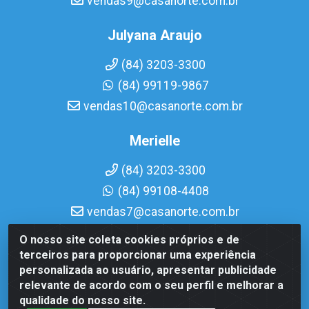
vendas9@casanorte.com.br
Julyana Araujo
(84) 3203-3300
(84) 99119-9867
vendas10@casanorte.com.br
Merielle
(84) 3203-3300
(84) 99108-4408
vendas7@casanorte.com.br
O nosso site coleta cookies próprios e de
Casa Norte LTDA - Av. Interventor Mário Câmara, 1815 -
terceiros para proporcionar uma experiência
Dix-Sept Rosado, Natal/RN - CEP 59054-600 - CNPJ
personalizada ao usuário, apresentar publicidade
08.713.513/0001-51
relevante de acordo com o seu perfil e melhorar a
qualidade do nosso site.