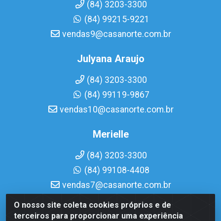
(84) 3203-3300
(84) 99215-9221
vendas9@casanorte.com.br
Julyana Araujo
(84) 3203-3300
(84) 99119-9867
vendas10@casanorte.com.br
Merielle
(84) 3203-3300
(84) 99108-4408
vendas7@casanorte.com.br
O nosso site coleta cookies próprios e de
Casa Norte LTDA - Av. Interventor Mário Câmara, 1815 -
terceiros para proporcionar uma experiência