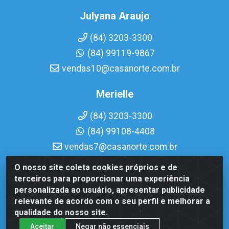
Julyana Araujo
(84) 3203-3300
(84) 99119-9867
vendas10@casanorte.com.br
Merielle
(84) 3203-3300
(84) 99108-4408
vendas7@casanorte.com.br
O nosso site coleta cookies próprios e de
Casa Norte LTDA - Av. Interventor Mário Câmara, 1815 -
terceiros para proporcionar uma experiência
Dix-Sept Rosado, Natal/RN - CEP 59054-600 - CNPJ
personalizada ao usuário, apresentar publicidade
08.713.513/0001-51
relevante de acordo com o seu perfil e melhorar a
qualidade do nosso site.
Aceitar
Negar não essenciais